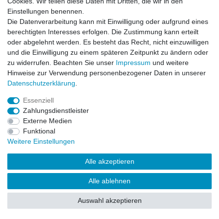
Cookies. Wir teilen diese Daten mit Dritten, die wir in den
Impressum
Daten­schutz­erklärung
AGB
Einstellungen benennen.
Die Datenverarbeitung kann mit Einwilligung oder aufgrund eines
berechtigten Interesses erfolgen. Die Zustimmung kann erteilt
Barrierefreiheitserklärung
Widerrufs­recht
oder abgelehnt werden. Es besteht das Recht, nicht einzuwilligen
und die Einwilligung zu einem späteren Zeitpunkt zu ändern oder
zu widerrufen. Beachten Sie unser
Impressum
und weitere
Kontakt
Vertrag widerrufen
Hinweise zur Verwendung personenbezogener Daten in unserer
Daten­schutz­erklärung
.
Essenziell
© Copyright 2026 | Alle Rechte vorbehalten.
Zahlungsdienstleister
Externe Medien
Funktional
Weitere Einstellungen
Alle akzeptieren
Alle ablehnen
Auswahl akzeptieren