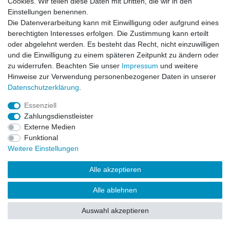
Cookies. Wir teilen diese Daten mit Dritten, die wir in den
Einstellungen benennen.
Impressum
Daten­schutz­erklärung
AGB
Die Datenverarbeitung kann mit Einwilligung oder aufgrund eines
berechtigten Interesses erfolgen. Die Zustimmung kann erteilt
oder abgelehnt werden. Es besteht das Recht, nicht einzuwilligen
Barrierefreiheitserklärung
Widerrufs­recht
und die Einwilligung zu einem späteren Zeitpunkt zu ändern oder
zu widerrufen. Beachten Sie unser
Impressum
und weitere
Hinweise zur Verwendung personenbezogener Daten in unserer
Kontakt
Daten­schutz­erklärung
.
Vertrag widerrufen
Essenziell
Zahlungsdienstleister
Externe Medien
© Copyright 2026 | Alle Rechte vorbehalten.
Funktional
Weitere Einstellungen
Alle akzeptieren
Alle ablehnen
Auswahl akzeptieren