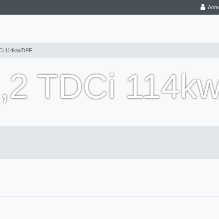
Anm
Ci 114kw/DPF
2,2 TDCi 114k