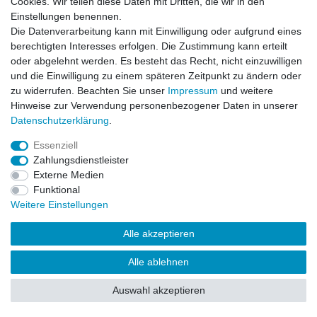
Cookies. Wir teilen diese Daten mit Dritten, die wir in den
Impressum
Daten­schutz­erklärung
AGB
Einstellungen benennen.
Die Datenverarbeitung kann mit Einwilligung oder aufgrund eines
berechtigten Interesses erfolgen. Die Zustimmung kann erteilt
Barrierefreiheitserklärung
Widerrufs­recht
oder abgelehnt werden. Es besteht das Recht, nicht einzuwilligen
und die Einwilligung zu einem späteren Zeitpunkt zu ändern oder
zu widerrufen. Beachten Sie unser
Impressum
und weitere
Kontakt
Vertrag widerrufen
Hinweise zur Verwendung personenbezogener Daten in unserer
Daten­schutz­erklärung
.
Essenziell
© Copyright 2026 | Alle Rechte vorbehalten.
Zahlungsdienstleister
Externe Medien
Funktional
Weitere Einstellungen
Alle akzeptieren
Alle ablehnen
Auswahl akzeptieren