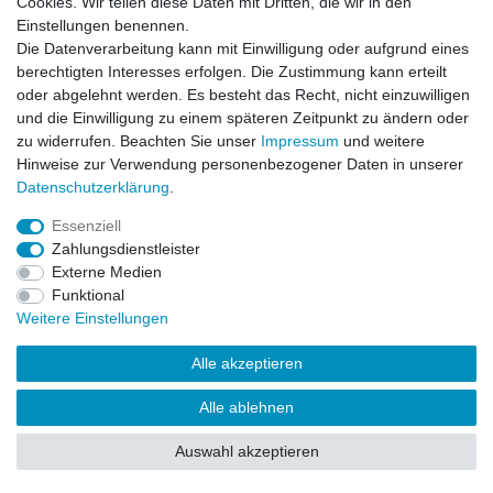
Cookies. Wir teilen diese Daten mit Dritten, die wir in den
Impressum
Daten­schutz­erklärung
AGB
Einstellungen benennen.
Die Datenverarbeitung kann mit Einwilligung oder aufgrund eines
berechtigten Interesses erfolgen. Die Zustimmung kann erteilt
Barrierefreiheitserklärung
Widerrufs­recht
oder abgelehnt werden. Es besteht das Recht, nicht einzuwilligen
und die Einwilligung zu einem späteren Zeitpunkt zu ändern oder
zu widerrufen. Beachten Sie unser
Impressum
und weitere
Kontakt
Vertrag widerrufen
Hinweise zur Verwendung personenbezogener Daten in unserer
Daten­schutz­erklärung
.
Essenziell
© Copyright 2026 | Alle Rechte vorbehalten.
Zahlungsdienstleister
Externe Medien
Funktional
Weitere Einstellungen
Alle akzeptieren
Alle ablehnen
Auswahl akzeptieren