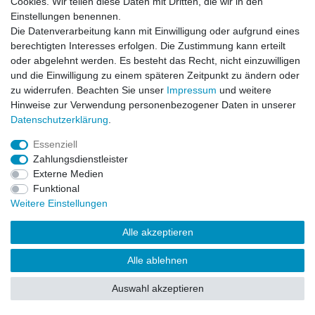
Cookies. Wir teilen diese Daten mit Dritten, die wir in den
Impressum
Daten­schutz­erklärung
AGB
Einstellungen benennen.
Die Datenverarbeitung kann mit Einwilligung oder aufgrund eines
berechtigten Interesses erfolgen. Die Zustimmung kann erteilt
Barrierefreiheitserklärung
Widerrufs­recht
oder abgelehnt werden. Es besteht das Recht, nicht einzuwilligen
und die Einwilligung zu einem späteren Zeitpunkt zu ändern oder
zu widerrufen. Beachten Sie unser
Impressum
und weitere
Kontakt
Vertrag widerrufen
Hinweise zur Verwendung personenbezogener Daten in unserer
Daten­schutz­erklärung
.
Essenziell
© Copyright 2026 | Alle Rechte vorbehalten.
Zahlungsdienstleister
Externe Medien
Funktional
Weitere Einstellungen
Alle akzeptieren
Alle ablehnen
Auswahl akzeptieren