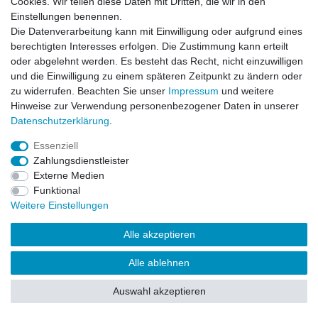
Cookies. Wir teilen diese Daten mit Dritten, die wir in den
Impressum
Daten­schutz­erklärung
AGB
Einstellungen benennen.
Die Datenverarbeitung kann mit Einwilligung oder aufgrund eines
berechtigten Interesses erfolgen. Die Zustimmung kann erteilt
Barrierefreiheitserklärung
Widerrufs­recht
oder abgelehnt werden. Es besteht das Recht, nicht einzuwilligen
und die Einwilligung zu einem späteren Zeitpunkt zu ändern oder
zu widerrufen. Beachten Sie unser
Impressum
und weitere
Kontakt
Vertrag widerrufen
Hinweise zur Verwendung personenbezogener Daten in unserer
Daten­schutz­erklärung
.
Essenziell
© Copyright 2026 | Alle Rechte vorbehalten.
Zahlungsdienstleister
Externe Medien
Funktional
Weitere Einstellungen
Alle akzeptieren
Alle ablehnen
Auswahl akzeptieren