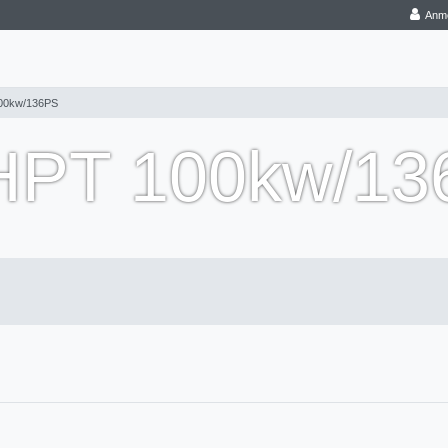
Anm
100kw/136PS
 HPT 100kw/1