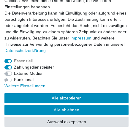
Cookies. Wir teilen diese Daten mit Dritten, die wir in den
Impressum
Daten­schutz­erklärung
AGB
Einstellungen benennen.
Die Datenverarbeitung kann mit Einwilligung oder aufgrund eines
berechtigten Interesses erfolgen. Die Zustimmung kann erteilt
Barrierefreiheitserklärung
Widerrufs­recht
oder abgelehnt werden. Es besteht das Recht, nicht einzuwilligen
und die Einwilligung zu einem späteren Zeitpunkt zu ändern oder
zu widerrufen. Beachten Sie unser
Impressum
und weitere
Kontakt
Vertrag widerrufen
Hinweise zur Verwendung personenbezogener Daten in unserer
Daten­schutz­erklärung
.
Essenziell
© Copyright 2026 | Alle Rechte vorbehalten.
Zahlungsdienstleister
Externe Medien
Funktional
Weitere Einstellungen
Alle akzeptieren
Alle ablehnen
Auswahl akzeptieren