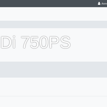
Anm
RDi 750PS