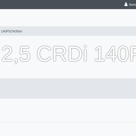
Anm
 140PS/343Nm
2,5 CRDi 140