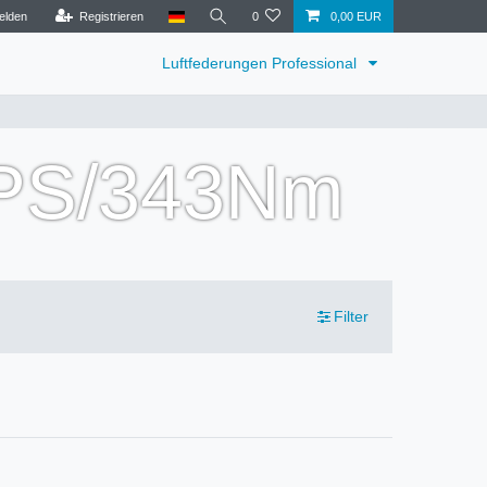
elden
Registrieren
0
0,00 EUR
Luftfederungen Professional
PS/343Nm
Filter