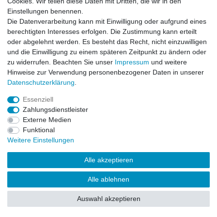
Cookies. Wir teilen diese Daten mit Dritten, die wir in den
Impressum
Daten­schutz­erklärung
AGB
Einstellungen benennen.
Die Datenverarbeitung kann mit Einwilligung oder aufgrund eines
berechtigten Interesses erfolgen. Die Zustimmung kann erteilt
Barrierefreiheitserklärung
Widerrufs­recht
oder abgelehnt werden. Es besteht das Recht, nicht einzuwilligen
und die Einwilligung zu einem späteren Zeitpunkt zu ändern oder
zu widerrufen. Beachten Sie unser
Impressum
und weitere
Kontakt
Vertrag widerrufen
Hinweise zur Verwendung personenbezogener Daten in unserer
Daten­schutz­erklärung
.
Essenziell
© Copyright 2026 | Alle Rechte vorbehalten.
Zahlungsdienstleister
Externe Medien
Funktional
Weitere Einstellungen
Alle akzeptieren
Alle ablehnen
Auswahl akzeptieren