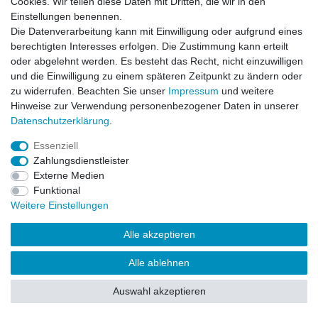
Cookies. Wir teilen diese Daten mit Dritten, die wir in den
Impressum
Daten­schutz­erklärung
AGB
Einstellungen benennen.
Die Datenverarbeitung kann mit Einwilligung oder aufgrund eines
berechtigten Interesses erfolgen. Die Zustimmung kann erteilt
Barrierefreiheitserklärung
Widerrufs­recht
oder abgelehnt werden. Es besteht das Recht, nicht einzuwilligen
und die Einwilligung zu einem späteren Zeitpunkt zu ändern oder
zu widerrufen. Beachten Sie unser
Impressum
und weitere
Kontakt
Vertrag widerrufen
Hinweise zur Verwendung personenbezogener Daten in unserer
Daten­schutz­erklärung
.
Essenziell
© Copyright 2026 | Alle Rechte vorbehalten.
Zahlungsdienstleister
Externe Medien
Funktional
Weitere Einstellungen
Alle akzeptieren
Alle ablehnen
Auswahl akzeptieren