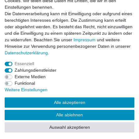
Cookies. Wir teilen diese Daten mit Dritten, die wir in den
Impressum
Daten­schutz­erklärung
AGB
Einstellungen benennen.
Die Datenverarbeitung kann mit Einwilligung oder aufgrund eines
berechtigten Interesses erfolgen. Die Zustimmung kann erteilt
Barrierefreiheitserklärung
Widerrufs­recht
oder abgelehnt werden. Es besteht das Recht, nicht einzuwilligen
und die Einwilligung zu einem späteren Zeitpunkt zu ändern oder
zu widerrufen. Beachten Sie unser
Impressum
und weitere
Kontakt
Vertrag widerrufen
Hinweise zur Verwendung personenbezogener Daten in unserer
Daten­schutz­erklärung
.
Essenziell
© Copyright 2026 | Alle Rechte vorbehalten.
Zahlungsdienstleister
Externe Medien
Funktional
Weitere Einstellungen
Alle akzeptieren
Alle ablehnen
Auswahl akzeptieren