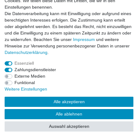
Cookies. Wir teilen diese Daten mit Dritten, die wir in den
Impressum
Daten­schutz­erklärung
AGB
Einstellungen benennen.
Die Datenverarbeitung kann mit Einwilligung oder aufgrund eines
berechtigten Interesses erfolgen. Die Zustimmung kann erteilt
Barrierefreiheitserklärung
Widerrufs­recht
oder abgelehnt werden. Es besteht das Recht, nicht einzuwilligen
und die Einwilligung zu einem späteren Zeitpunkt zu ändern oder
zu widerrufen. Beachten Sie unser
Impressum
und weitere
Kontakt
Vertrag widerrufen
Hinweise zur Verwendung personenbezogener Daten in unserer
Daten­schutz­erklärung
.
Essenziell
© Copyright 2026 | Alle Rechte vorbehalten.
Zahlungsdienstleister
Externe Medien
Funktional
Weitere Einstellungen
Alle akzeptieren
Alle ablehnen
Auswahl akzeptieren