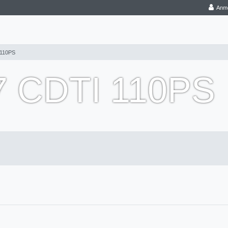
Anm
 110PS
7 CDTI 110PS