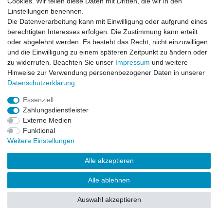
Cookies. Wir teilen diese Daten mit Dritten, die wir in den
Impressum
Daten­schutz­erklärung
AGB
Einstellungen benennen.
Die Datenverarbeitung kann mit Einwilligung oder aufgrund eines
berechtigten Interesses erfolgen. Die Zustimmung kann erteilt
Barrierefreiheitserklärung
Widerrufs­recht
oder abgelehnt werden. Es besteht das Recht, nicht einzuwilligen
und die Einwilligung zu einem späteren Zeitpunkt zu ändern oder
zu widerrufen. Beachten Sie unser
Impressum
und weitere
Kontakt
Vertrag widerrufen
Hinweise zur Verwendung personenbezogener Daten in unserer
Daten­schutz­erklärung
.
Essenziell
© Copyright 2026 | Alle Rechte vorbehalten.
Zahlungsdienstleister
Externe Medien
Funktional
Weitere Einstellungen
Alle akzeptieren
Alle ablehnen
Auswahl akzeptieren