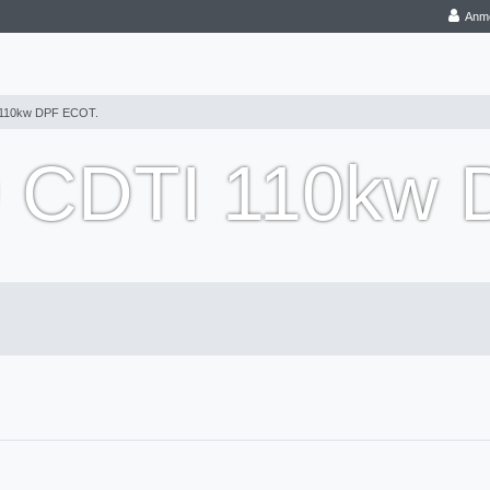
Anm
 110kw DPF ECOT.
9 CDTI 110kw