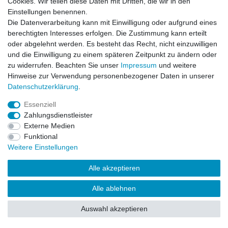
Cookies. Wir teilen diese Daten mit Dritten, die wir in den
Impressum
Daten­schutz­erklärung
AGB
Einstellungen benennen.
Die Datenverarbeitung kann mit Einwilligung oder aufgrund eines
berechtigten Interesses erfolgen. Die Zustimmung kann erteilt
Barrierefreiheitserklärung
Widerrufs­recht
oder abgelehnt werden. Es besteht das Recht, nicht einzuwilligen
und die Einwilligung zu einem späteren Zeitpunkt zu ändern oder
zu widerrufen. Beachten Sie unser
Impressum
und weitere
Kontakt
Vertrag widerrufen
Hinweise zur Verwendung personenbezogener Daten in unserer
Daten­schutz­erklärung
.
Essenziell
© Copyright 2026 | Alle Rechte vorbehalten.
Zahlungsdienstleister
Externe Medien
Funktional
Weitere Einstellungen
Alle akzeptieren
Alle ablehnen
Auswahl akzeptieren