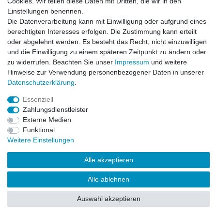
Cookies. Wir teilen diese Daten mit Dritten, die wir in den
Einstellungen benennen.
Impressum
Daten­schutz­erklärung
AGB
Die Datenverarbeitung kann mit Einwilligung oder aufgrund eines
berechtigten Interesses erfolgen. Die Zustimmung kann erteilt
oder abgelehnt werden. Es besteht das Recht, nicht einzuwilligen
Barrierefreiheitserklärung
Widerrufs­recht
und die Einwilligung zu einem späteren Zeitpunkt zu ändern oder
zu widerrufen. Beachten Sie unser
Impressum
und weitere
Hinweise zur Verwendung personenbezogener Daten in unserer
Kontakt
Daten­schutz­erklärung
.
Vertrag widerrufen
Essenziell
Zahlungsdienstleister
Externe Medien
© Copyright 2026 | Alle Rechte vorbehalten.
Funktional
Weitere Einstellungen
Alle akzeptieren
Alle ablehnen
Auswahl akzeptieren