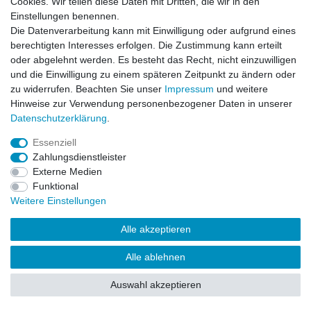
Cookies. Wir teilen diese Daten mit Dritten, die wir in den
Impressum
Daten­schutz­erklärung
AGB
Einstellungen benennen.
Die Datenverarbeitung kann mit Einwilligung oder aufgrund eines
berechtigten Interesses erfolgen. Die Zustimmung kann erteilt
Barrierefreiheitserklärung
Widerrufs­recht
oder abgelehnt werden. Es besteht das Recht, nicht einzuwilligen
und die Einwilligung zu einem späteren Zeitpunkt zu ändern oder
zu widerrufen. Beachten Sie unser
Impressum
und weitere
Kontakt
Vertrag widerrufen
Hinweise zur Verwendung personenbezogener Daten in unserer
Daten­schutz­erklärung
.
Essenziell
© Copyright 2026 | Alle Rechte vorbehalten.
Zahlungsdienstleister
Externe Medien
Funktional
Weitere Einstellungen
Alle akzeptieren
Alle ablehnen
Auswahl akzeptieren