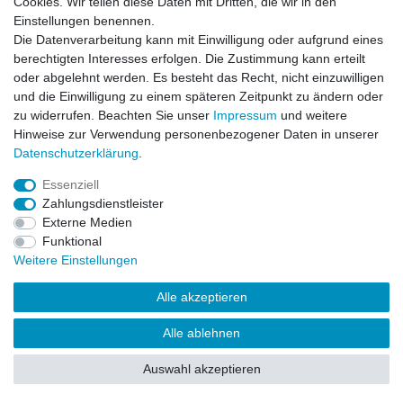
Cookies. Wir teilen diese Daten mit Dritten, die wir in den
Impressum
Daten­schutz­erklärung
AGB
Einstellungen benennen.
Die Datenverarbeitung kann mit Einwilligung oder aufgrund eines
berechtigten Interesses erfolgen. Die Zustimmung kann erteilt
Barrierefreiheitserklärung
Widerrufs­recht
oder abgelehnt werden. Es besteht das Recht, nicht einzuwilligen
und die Einwilligung zu einem späteren Zeitpunkt zu ändern oder
zu widerrufen. Beachten Sie unser
Impressum
und weitere
Kontakt
Vertrag widerrufen
Hinweise zur Verwendung personenbezogener Daten in unserer
Daten­schutz­erklärung
.
Essenziell
© Copyright 2026 | Alle Rechte vorbehalten.
Zahlungsdienstleister
Externe Medien
Funktional
Weitere Einstellungen
Alle akzeptieren
Alle ablehnen
Auswahl akzeptieren