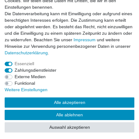
Cookies. Wir teilen diese Daten mit Dritten, die wir in den
Impressum
Daten­schutz­erklärung
AGB
Einstellungen benennen.
Die Datenverarbeitung kann mit Einwilligung oder aufgrund eines
berechtigten Interesses erfolgen. Die Zustimmung kann erteilt
Barrierefreiheitserklärung
Widerrufs­recht
oder abgelehnt werden. Es besteht das Recht, nicht einzuwilligen
und die Einwilligung zu einem späteren Zeitpunkt zu ändern oder
zu widerrufen. Beachten Sie unser
Impressum
und weitere
Kontakt
Vertrag widerrufen
Hinweise zur Verwendung personenbezogener Daten in unserer
Daten­schutz­erklärung
.
Essenziell
© Copyright 2026 | Alle Rechte vorbehalten.
Zahlungsdienstleister
Externe Medien
Funktional
Weitere Einstellungen
Alle akzeptieren
Alle ablehnen
Auswahl akzeptieren