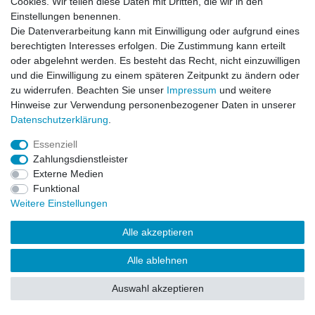
Cookies. Wir teilen diese Daten mit Dritten, die wir in den
Impressum
Daten­schutz­erklärung
AGB
Einstellungen benennen.
Die Datenverarbeitung kann mit Einwilligung oder aufgrund eines
berechtigten Interesses erfolgen. Die Zustimmung kann erteilt
Barrierefreiheitserklärung
Widerrufs­recht
oder abgelehnt werden. Es besteht das Recht, nicht einzuwilligen
und die Einwilligung zu einem späteren Zeitpunkt zu ändern oder
zu widerrufen. Beachten Sie unser
Impressum
und weitere
Kontakt
Vertrag widerrufen
Hinweise zur Verwendung personenbezogener Daten in unserer
Daten­schutz­erklärung
.
Essenziell
© Copyright 2026 | Alle Rechte vorbehalten.
Zahlungsdienstleister
Externe Medien
Funktional
Weitere Einstellungen
Alle akzeptieren
Alle ablehnen
Auswahl akzeptieren