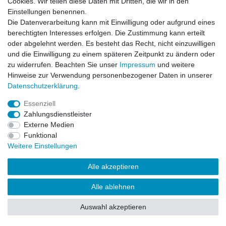
Cookies. Wir teilen diese Daten mit Dritten, die wir in den
Impressum
Daten­schutz­erklärung
AGB
Einstellungen benennen.
Die Datenverarbeitung kann mit Einwilligung oder aufgrund eines
berechtigten Interesses erfolgen. Die Zustimmung kann erteilt
Barrierefreiheitserklärung
Widerrufs­recht
oder abgelehnt werden. Es besteht das Recht, nicht einzuwilligen
und die Einwilligung zu einem späteren Zeitpunkt zu ändern oder
zu widerrufen. Beachten Sie unser
Impressum
und weitere
Kontakt
Vertrag widerrufen
Hinweise zur Verwendung personenbezogener Daten in unserer
Daten­schutz­erklärung
.
Essenziell
© Copyright 2026 | Alle Rechte vorbehalten.
Zahlungsdienstleister
Externe Medien
Funktional
Weitere Einstellungen
Alle akzeptieren
Alle ablehnen
Auswahl akzeptieren