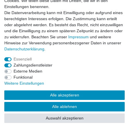
Cookies. Wir teilen diese Daten mit Dritten, die wir in den
Impressum
Daten­schutz­erklärung
AGB
Einstellungen benennen.
Die Datenverarbeitung kann mit Einwilligung oder aufgrund eines
berechtigten Interesses erfolgen. Die Zustimmung kann erteilt
Barrierefreiheitserklärung
Widerrufs­recht
oder abgelehnt werden. Es besteht das Recht, nicht einzuwilligen
und die Einwilligung zu einem späteren Zeitpunkt zu ändern oder
zu widerrufen. Beachten Sie unser
Impressum
und weitere
Kontakt
Vertrag widerrufen
Hinweise zur Verwendung personenbezogener Daten in unserer
Daten­schutz­erklärung
.
Essenziell
© Copyright 2026 | Alle Rechte vorbehalten.
Zahlungsdienstleister
Externe Medien
Funktional
Weitere Einstellungen
Alle akzeptieren
Alle ablehnen
Auswahl akzeptieren