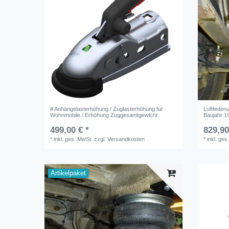
# Anhängelasterhöhung / Zuglasterhöhung für
Luftfederu
Wohnmobile / Erhöhung Zuggesamtgewicht
Baujahr 1
499,00 € *
829,90
*
inkl. ges. MwSt.
zzgl.
Versandkosten
*
inkl. ges
Artikelpaket