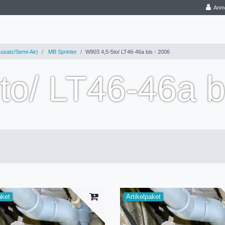
Anm
usatz/Semi-Air)
MB Sprinter
W903 4,5-5to/ LT46-46a bis - 2006
o/ LT46-46a b
aket
Artikelpaket