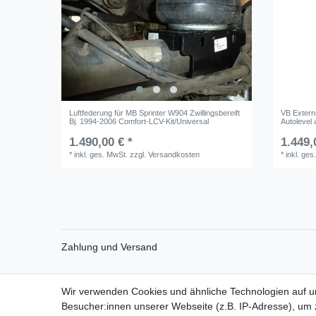
Luftfederung für MB Sprinter W904 Zwillingsbereift
VB Externs
Bj. 1994-2006 Comfort-LCV-Kit/Universal
Autolevel
1.490,00 € *
1.449,
*
inkl. ges. MwSt.
zzgl.
Versandkosten
*
inkl. ges
Zahlung und Versand
Wir verwenden Cookies und ähnliche Technologien auf 
Impressum
Daten­schutz­erk
Besucher:innen unserer Webseite (z.B. IP-Adresse), um z