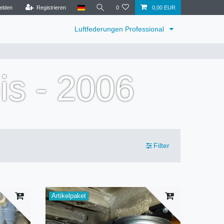
elden
Registrieren
0
0,00 EUR
Luftfederungen Professional
is - 2006
Filter
Artikelpaket