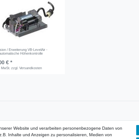
ion / Erweiterung VB-LevelAir -
 automatische Höhenkontrolle
00 € *
. MwSt.
zzgl.
Versandkosten
unserer Website und verarbeiten personenbezogene Daten von
lärung
AGB
Barrierefreiheitserklärung
Widerrufs­recht
V
.B. Inhalte und Anzeigen zu personalisieren, Medien von