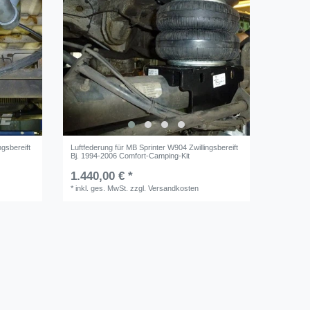
ngsbereift
Luftfederung für MB Sprinter W904 Zwillingsbereift
Bj. 1994-2006 Comfort-Camping-Kit
1.440,00 € *
*
inkl. ges. MwSt.
zzgl.
Versandkosten