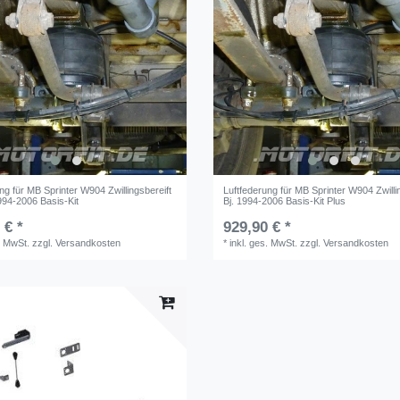
ng für MB Sprinter W904 Zwillingsbereift
Luftfederung für MB Sprinter W904 Zwilli
994-2006 Basis-Kit
Bj. 1994-2006 Basis-Kit Plus
 € *
929,90 € *
. MwSt.
zzgl.
Versandkosten
*
inkl. ges. MwSt.
zzgl.
Versandkosten