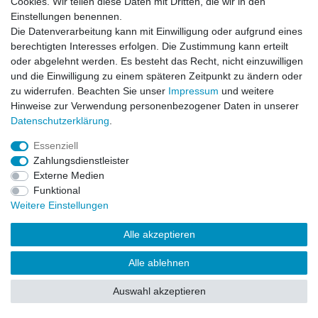
Cookies. Wir teilen diese Daten mit Dritten, die wir in den
Impressum
Daten­schutz­erklärung
AGB
Einstellungen benennen.
Die Datenverarbeitung kann mit Einwilligung oder aufgrund eines
berechtigten Interesses erfolgen. Die Zustimmung kann erteilt
Barrierefreiheitserklärung
Widerrufs­recht
oder abgelehnt werden. Es besteht das Recht, nicht einzuwilligen
und die Einwilligung zu einem späteren Zeitpunkt zu ändern oder
zu widerrufen. Beachten Sie unser
Impressum
und weitere
Kontakt
Vertrag widerrufen
Hinweise zur Verwendung personenbezogener Daten in unserer
Daten­schutz­erklärung
.
Essenziell
© Copyright 2026 | Alle Rechte vorbehalten.
Zahlungsdienstleister
Externe Medien
Funktional
Weitere Einstellungen
Alle akzeptieren
Alle ablehnen
Auswahl akzeptieren