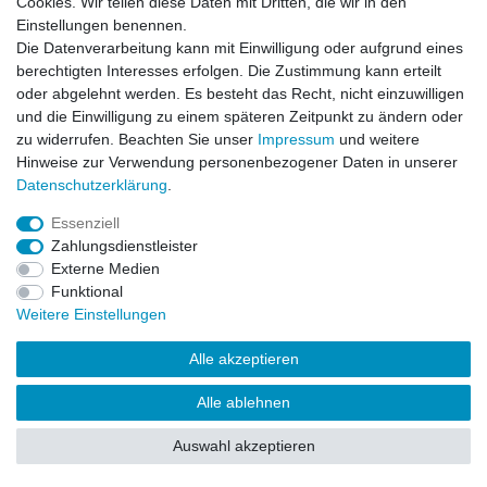
Cookies. Wir teilen diese Daten mit Dritten, die wir in den
Impressum
Daten­schutz­erklärung
AGB
Einstellungen benennen.
Die Datenverarbeitung kann mit Einwilligung oder aufgrund eines
berechtigten Interesses erfolgen. Die Zustimmung kann erteilt
Barrierefreiheitserklärung
Widerrufs­recht
oder abgelehnt werden. Es besteht das Recht, nicht einzuwilligen
und die Einwilligung zu einem späteren Zeitpunkt zu ändern oder
zu widerrufen. Beachten Sie unser
Impressum
und weitere
Kontakt
Vertrag widerrufen
Hinweise zur Verwendung personenbezogener Daten in unserer
Daten­schutz­erklärung
.
Essenziell
© Copyright 2026 | Alle Rechte vorbehalten.
Zahlungsdienstleister
Externe Medien
Funktional
Weitere Einstellungen
Alle akzeptieren
Alle ablehnen
Auswahl akzeptieren