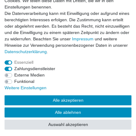
Cookies. Wir teilen diese Daten mit Dritten, die wir in den
Impressum
Daten­schutz­erklärung
AGB
Einstellungen benennen.
Die Datenverarbeitung kann mit Einwilligung oder aufgrund eines
berechtigten Interesses erfolgen. Die Zustimmung kann erteilt
Barrierefreiheitserklärung
Widerrufs­recht
oder abgelehnt werden. Es besteht das Recht, nicht einzuwilligen
und die Einwilligung zu einem späteren Zeitpunkt zu ändern oder
zu widerrufen. Beachten Sie unser
Impressum
und weitere
Kontakt
Vertrag widerrufen
Hinweise zur Verwendung personenbezogener Daten in unserer
Daten­schutz­erklärung
.
Essenziell
© Copyright 2026 | Alle Rechte vorbehalten.
Zahlungsdienstleister
Externe Medien
Funktional
Weitere Einstellungen
Alle akzeptieren
Alle ablehnen
Auswahl akzeptieren