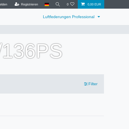
elden
Registrieren
0
0,00 EUR
Luftfederungen Professional
/136PS
Filter