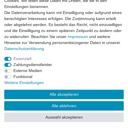
Cookies. Wir teilen diese Daten mit Dritten, die wir in den
Impressum
Daten­schutz­erklärung
AGB
Einstellungen benennen.
Die Datenverarbeitung kann mit Einwilligung oder aufgrund eines
berechtigten Interesses erfolgen. Die Zustimmung kann erteilt
Barrierefreiheitserklärung
Widerrufs­recht
oder abgelehnt werden. Es besteht das Recht, nicht einzuwilligen
und die Einwilligung zu einem späteren Zeitpunkt zu ändern oder
zu widerrufen. Beachten Sie unser
Impressum
und weitere
Kontakt
Vertrag widerrufen
Hinweise zur Verwendung personenbezogener Daten in unserer
Daten­schutz­erklärung
.
Essenziell
© Copyright 2026 | Alle Rechte vorbehalten.
Zahlungsdienstleister
Externe Medien
Funktional
Weitere Einstellungen
Alle akzeptieren
Alle ablehnen
Auswahl akzeptieren