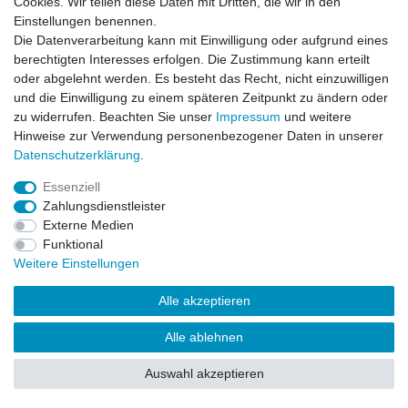
Cookies. Wir teilen diese Daten mit Dritten, die wir in den
Einstellungen benennen.
Impressum
Daten­schutz­erklärung
AGB
Die Datenverarbeitung kann mit Einwilligung oder aufgrund eines
berechtigten Interesses erfolgen. Die Zustimmung kann erteilt
oder abgelehnt werden. Es besteht das Recht, nicht einzuwilligen
Barrierefreiheitserklärung
Widerrufs­recht
und die Einwilligung zu einem späteren Zeitpunkt zu ändern oder
zu widerrufen. Beachten Sie unser
Impressum
und weitere
Hinweise zur Verwendung personenbezogener Daten in unserer
Kontakt
Daten­schutz­erklärung
.
Vertrag widerrufen
Essenziell
Zahlungsdienstleister
Externe Medien
© Copyright 2026 | Alle Rechte vorbehalten.
Funktional
Weitere Einstellungen
Alle akzeptieren
Alle ablehnen
Auswahl akzeptieren