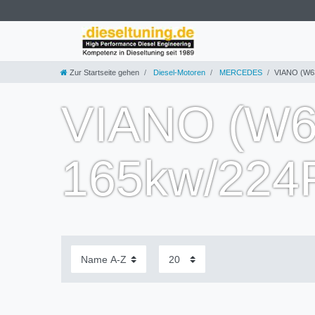
Zur Startseite gehen
Diesel-Motoren
MERCEDES
VIANO (W63
VIANO (W63
165kw/224