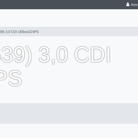
Anm
9) 3,0 CDI 165kw/224PS
9) 3,0 CDI
PS