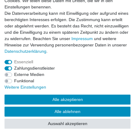
Cookies. Wir teilen diese Daten mit Dritten, die wir in den
Impressum
Daten­schutz­erklärung
AGB
Einstellungen benennen.
Die Datenverarbeitung kann mit Einwilligung oder aufgrund eines
berechtigten Interesses erfolgen. Die Zustimmung kann erteilt
Barrierefreiheitserklärung
Widerrufs­recht
oder abgelehnt werden. Es besteht das Recht, nicht einzuwilligen
und die Einwilligung zu einem späteren Zeitpunkt zu ändern oder
zu widerrufen. Beachten Sie unser
Impressum
und weitere
Kontakt
Vertrag widerrufen
Hinweise zur Verwendung personenbezogener Daten in unserer
Daten­schutz­erklärung
.
Essenziell
© Copyright 2026 | Alle Rechte vorbehalten.
Zahlungsdienstleister
Externe Medien
Funktional
Weitere Einstellungen
Alle akzeptieren
Alle ablehnen
Auswahl akzeptieren