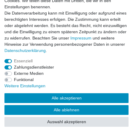
Cookies. Wir teilen diese Daten mit Dritten, die wir in den
Impressum
Daten­schutz­erklärung
AGB
Einstellungen benennen.
Die Datenverarbeitung kann mit Einwilligung oder aufgrund eines
berechtigten Interesses erfolgen. Die Zustimmung kann erteilt
Barrierefreiheitserklärung
Widerrufs­recht
oder abgelehnt werden. Es besteht das Recht, nicht einzuwilligen
und die Einwilligung zu einem späteren Zeitpunkt zu ändern oder
zu widerrufen. Beachten Sie unser
Impressum
und weitere
Kontakt
Vertrag widerrufen
Hinweise zur Verwendung personenbezogener Daten in unserer
Daten­schutz­erklärung
.
Essenziell
© Copyright 2026 | Alle Rechte vorbehalten.
Zahlungsdienstleister
Externe Medien
Funktional
Weitere Einstellungen
Alle akzeptieren
Alle ablehnen
Auswahl akzeptieren