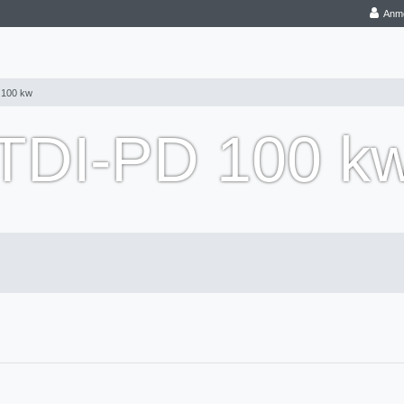
Anm
 100 kw
TDI-PD 100 k