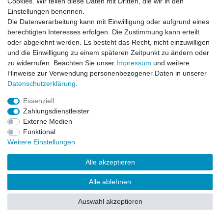
Cookies. Wir teilen diese Daten mit Dritten, die wir in den
Impressum
Daten­schutz­erklärung
AGB
Einstellungen benennen.
Die Datenverarbeitung kann mit Einwilligung oder aufgrund eines
berechtigten Interesses erfolgen. Die Zustimmung kann erteilt
Barrierefreiheitserklärung
Widerrufs­recht
oder abgelehnt werden. Es besteht das Recht, nicht einzuwilligen
und die Einwilligung zu einem späteren Zeitpunkt zu ändern oder
zu widerrufen. Beachten Sie unser
Impressum
und weitere
Kontakt
Vertrag widerrufen
Hinweise zur Verwendung personenbezogener Daten in unserer
Daten­schutz­erklärung
.
Essenziell
© Copyright 2026 | Alle Rechte vorbehalten.
Zahlungsdienstleister
Externe Medien
Funktional
Weitere Einstellungen
Alle akzeptieren
Alle ablehnen
Auswahl akzeptieren