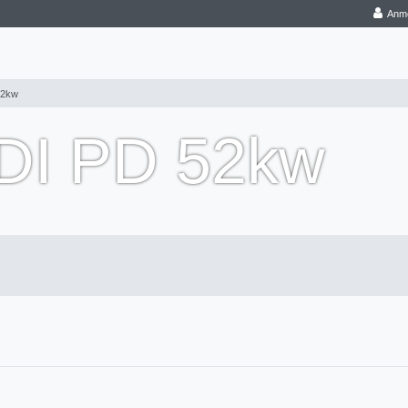
Anm
52kw
TDI PD 52kw