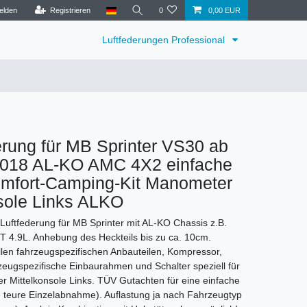
elden
Registrieren
0
0,00 EUR
Luftfederungen Professional
erung für MB Sprinter VS30 ab
2018 AL-KO AMC 4X2 einfache
mfort-Camping-Kit Manometer
sole Links ALKO
Luftfederung für MB Sprinter mit AL-KO Chassis z.B.
T 4.9L. Anhebung des Heckteils bis zu ca. 10cm.
allen fahrzeugspezifischen Anbauteilen, Kompressor,
eugspezifische Einbaurahmen und Schalter speziell für
er Mittelkonsole Links. TÜV Gutachten für eine einfache
 teure Einzelabnahme). Auflastung ja nach Fahrzeugtyp