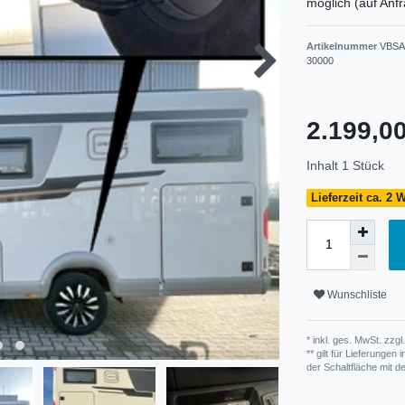
möglich (auf Anf
Artikelnummer
VBSA
30000
2.199,
Inhalt
1
Stück
Lieferzeit ca. 2
Wunschliste
* inkl. ges. MwSt. zzgl.
** gilt für Lieferunge
der Schaltfläche mit 