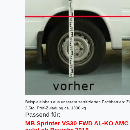
Beispieleinbau aus unserem zertifizierten Fachbetrieb:
3,5to, Prüf-Zuladung ca. 1300 kg
Passend für:
MB Sprinter VS30 FWD AL-KO AMC 4
axle) ab Baujahr 2018