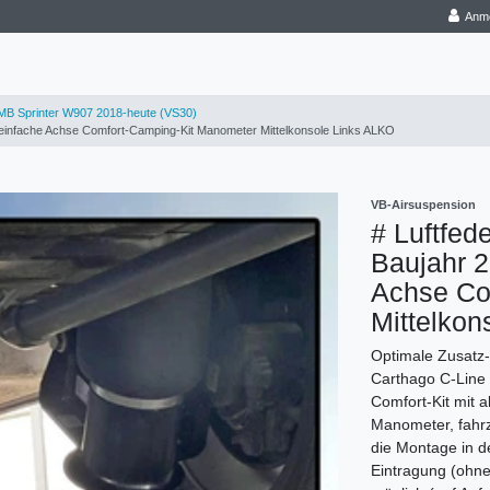
Anm
B Sprinter W907 2018-heute (VS30)
 einfache Achse Comfort-Camping-Kit Manometer Mittelkonsole Links ALKO
VB-Airsuspension
# Luftfed
Baujahr 
Achse Co
Mittelkon
Optimale Zusatz-
Carthago C-Line 
Comfort-Kit mit 
Manometer, fahrz
die Montage in d
Eintragung (ohne