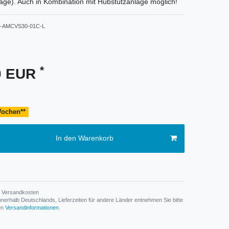
rage). Auch in Kombination mit Hubstützanlage möglich!
-AMCVS30-01C-L
*
00 EUR
 Wochen**
In den Warenkorb
Versandkosten
n innerhalb Deutschlands, Lieferzeiten für andere Länder entnehmen Sie bitte
den
Versandinformationen
.