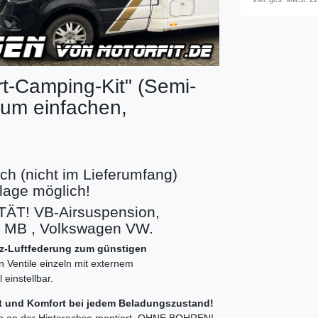
t-Camping-Kit" (Semi-
um einfachen,
ch (nicht im Lieferumfang)
lage möglich!
T! VB-Airsuspension,
z MB , Volkswagen VW.
atz-Luftfederung zum günstigen
n Ventile einzeln mit externem
einstellbar.
it und Komfort bei jedem Beladungszustand!
en an der Hinterachse montiert, OHNE BOHREN!