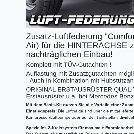
Zusatz-Luftfederung "Comfor
Air) für die HINTERACHSE z
nachträglichen Einbau!
Komplett mit TÜV-Gutachten !
Auflastung mit Zusatzgutachten mögli
! Auch in Kombination mit Hubstützan
ORIGINAL ERSTAUSRÜSTER QUALITÄ
Erstausrüster u.a. bei Mercedes Ben
Mit dem Basis-Kit nutzen Sie alle Vorteile einer Zus
Einstiegspreis!
Die Luftbälge sind über die mitgelieferte
Kompressor/Luftpumpe oder auf der Tankstelle individuell 
Spezielles 2-Kreissystem für maximale Fahrsicherhe
Das System wird zusätzlich an Original-Aufnahmepunkt