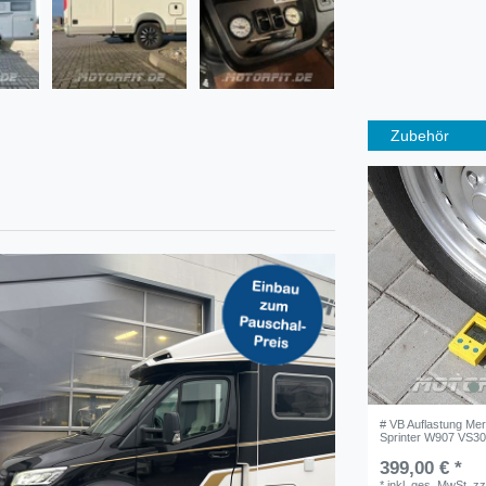
Zubehör
# VB Auflastung Me
Sprinter W907 VS30
399,00 € *
*
inkl. ges. MwSt.
zz