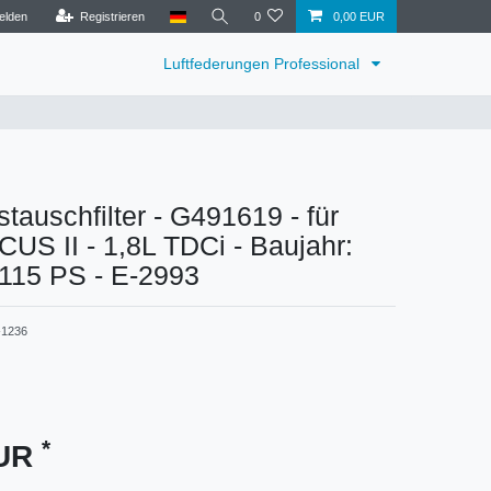
elden
Registrieren
0
0,00 EUR
Luftfederungen Professional
tauschfilter - G491619 - für
CUS II - 1,8L TDCi - Baujahr:
 115 PS - E-2993
1236
*
EUR