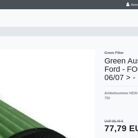
Anm
Green Filter
Green Aus
Ford - FO
06/07 > -
Artikelnummer
NEW-
750
UVP 86,46 €
77,79 