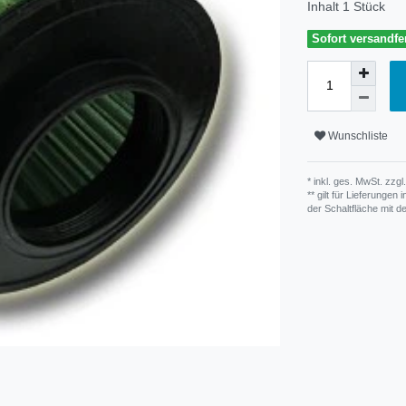
Inhalt
1
Stück
Sofort versandfer
Wunschliste
* inkl. ges. MwSt. zzgl.
** gilt für Lieferunge
der Schaltfläche mit 