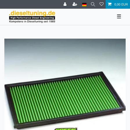
0,00 EUR
☰